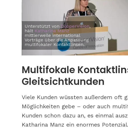
Unterstützt von
CooperVision
,
hält
Katharina Manz
mittlerweile international
Vorträge über die Anpassung
multifokaler Kontaktlinsen.
Multifokale Kontaktlin
Gleitsichtkunden
Viele Kunden wüssten außerdem oft gar
Möglichkeiten gebe – oder auch multifo
Kunden schon dazu an, es einmal auszu
Katharina Manz ein enormes Potenzial. „