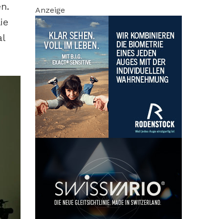
n.
Anzeige
ie
l