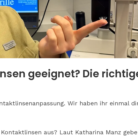
erät man zu
Zu Besuch bei S wie Opti
insen geeignet? Die richti
n Gläsern
Nürnberg: Was bringen
Bestandskunden-Event
beim Augenoptiker?
ontaktlinsenanpassung. Wir haben ihr einmal di
ür Kontaktlinsen aus? Laut Katharina Manz gebe