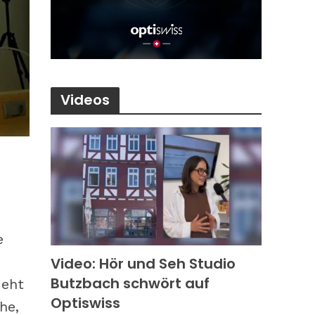
Videos
e
Video: Hör und Seh Studio
Butzbach schwört auf
ieht
Optiswiss
he,