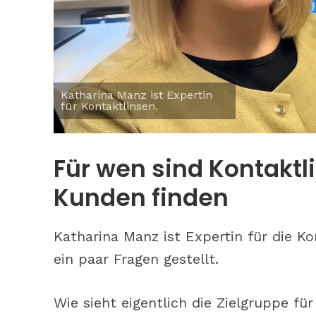
Katharina Manz ist Expertin
für Kontaktlinsen.
Tipps: So b
Für wen sind Kontaktl
phototrope
Kunden finden
Katharina Manz ist Expertin für die K
ein paar Fragen gestellt.
Wie sieht eigentlich die Zielgruppe f