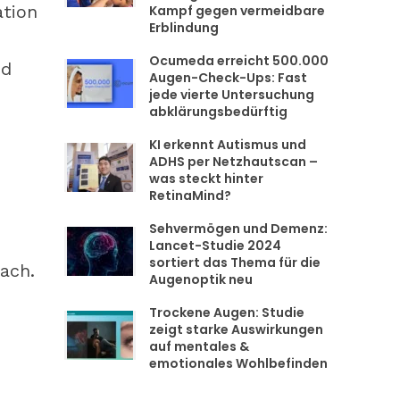
ation
Kampf gegen vermeidbare
Erblindung
Ocumeda erreicht 500.000
nd
Augen-Check-Ups: Fast
jede vierte Untersuchung
abklärungsbedürftig
KI erkennt Autismus und
ADHS per Netzhautscan –
was steckt hinter
RetinaMind?
Sehvermögen und Demenz:
Lancet-Studie 2024
sortiert das Thema für die
ach.
Augenoptik neu
Trockene Augen: Studie
zeigt starke Auswirkungen
auf mentales &
emotionales Wohlbefinden