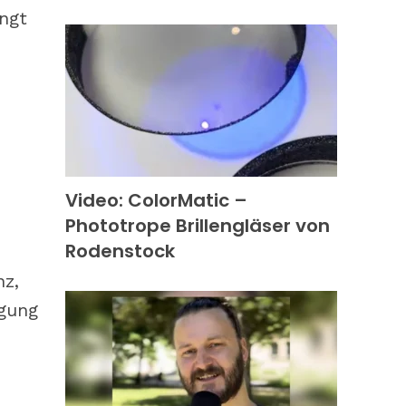
ngt
Video: ColorMatic –
Phototrope Brillengläser von
Rodenstock
nz,
rgung