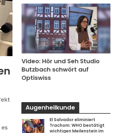
k in
Video: Hör und Seh Studio
Video
gen
Butzbach schwört auf
Photo
s
Optiswiss
Rode
rekt
Augenheilkunde
El Salvador eliminiert
Trachom: WHO bestätigt
 es
wichtigen Meilenstein im