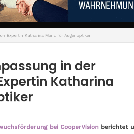
von Expertin Katharina Manz für Augenoptiker
passung in der
 Expertin Katharina
tiker
wuchsförderung bei
CooperVision
berichtet 