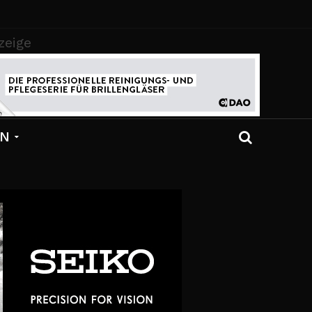
zeige
EN