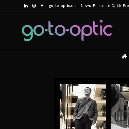
go-to-optic.de – News-Portal für Optik-Pro