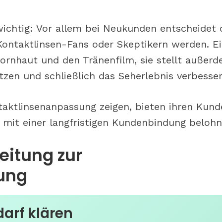
wichtig: Vor allem bei Neukunden entscheidet 
 Kontaktlinsen-Fans oder Skeptikern werden. E
ornhaut und den Tränenfilm, sie stellt außer
itzen und schließlich das Seherlebnis verbesser
erät man zu
Zu Besuch bei S wie Opti
ntaktlinsenanpassung zeigen, bieten ihren Kund
n Gläsern
Nürnberg: Was bringen
mit einer langfristigen Kundenbindung belohn
Bestandskunden-Event
beim Augenoptiker?
leitung zur
ung
arf klären