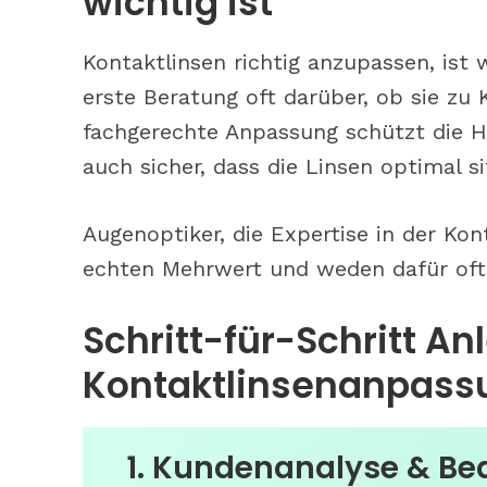
wichtig ist
Kontaktlinsen richtig anzupassen, ist 
erste Beratung oft darüber, ob sie zu
fachgerechte Anpassung schützt die H
auch sicher, dass die Linsen optimal s
Tipps: So b
Augenoptiker, die Expertise in der Ko
phototrope
echten Mehrwert und weden dafür oft 
Schritt-für-Schritt An
Kontaktlinsenanpass
1. Kundenanalyse & Bed