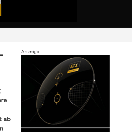
-
Anzeige
g
ere
t ab
en