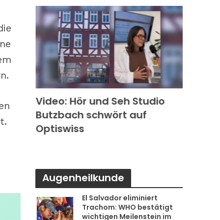
die
ine
dem
n.
k in
Video: Hör und Seh Studio
Video
en
Butzbach schwört auf
Photo
t.
s
Optiswiss
Rode
Augenheilkunde
El Salvador eliminiert
Trachom: WHO bestätigt
wichtigen Meilenstein im