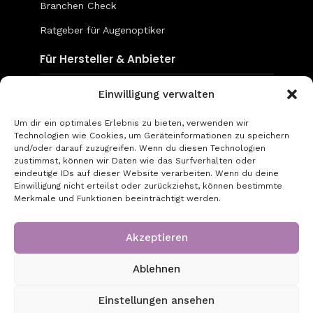
Branchen Check
Ratgeber für Augenoptiker
Für Hersteller & Anbieter
Einwilligung verwalten
Content & Social Media
Mediadaten
Um dir ein optimales Erlebnis zu bieten, verwenden wir
Technologien wie Cookies, um Geräteinformationen zu speichern
go-to-optic.de
und/oder darauf zuzugreifen. Wenn du diesen Technologien
zustimmst, können wir Daten wie das Surfverhalten oder
eindeutige IDs auf dieser Website verarbeiten. Wenn du deine
Über uns
Einwilligung nicht erteilst oder zurückziehst, können bestimmte
Merkmale und Funktionen beeinträchtigt werden.
Kontakt
Impressum
Akzeptieren
Datenschutz
Ablehnen
Einstellungen ansehen
Copyright © 2026 - Created by GT Digital UG