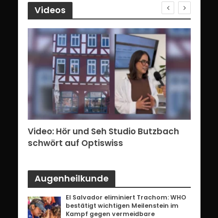
Videos
erg:
Video: Hör und Seh Studio Butzbach
Vid
ents
schwört auf Optiswiss
Bri
Augenheilkunde
El Salvador eliminiert Trachom: WHO
bestätigt wichtigen Meilenstein im
Kampf gegen vermeidbare