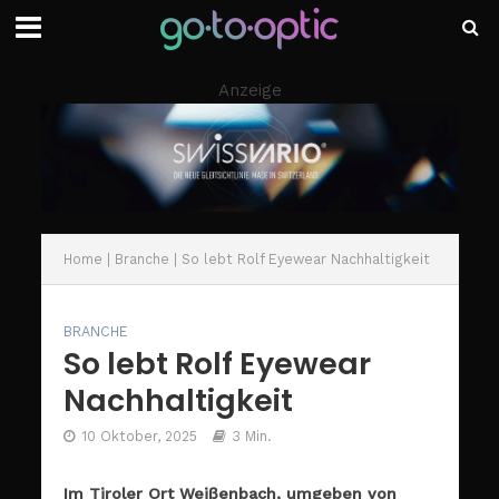
Anzeige
Home
|
Branche
|
So lebt Rolf Eyewear Nachhaltigkeit
BRANCHE
So lebt Rolf Eyewear
Nachhaltigkeit
10 Oktober, 2025
3 Min.
Im Tiroler Ort Weißenbach, umgeben von