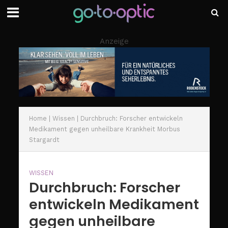
Anzeige
Home
|
Wissen
|
Durchbruch: Forscher entwickeln
Medikament gegen unheilbare Krankheit Morbus
Stargardt
WISSEN
Durchbruch: Forscher
entwickeln Medikament
gegen unheilbare