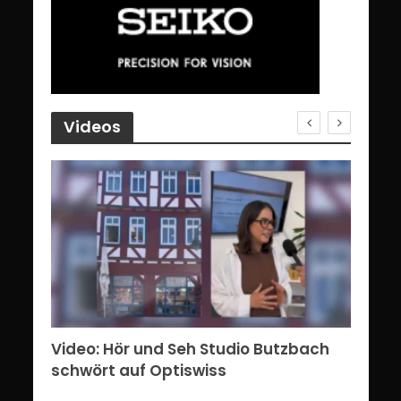
Videos
erg:
Video: Hör und Seh Studio Butzbach
Vid
ents
schwört auf Optiswiss
Bri