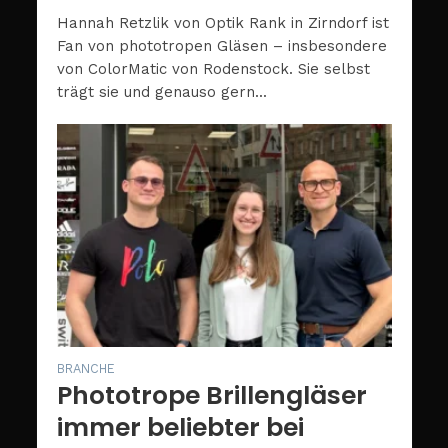
Hannah Retzlik von Optik Rank in Zirndorf ist
Fan von phototropen Gläsen – insbesondere
von ColorMatic von Rodenstock. Sie selbst
trägt sie und genauso gern...
BRANCHE
Phototrope Brillengläser
immer beliebter bei