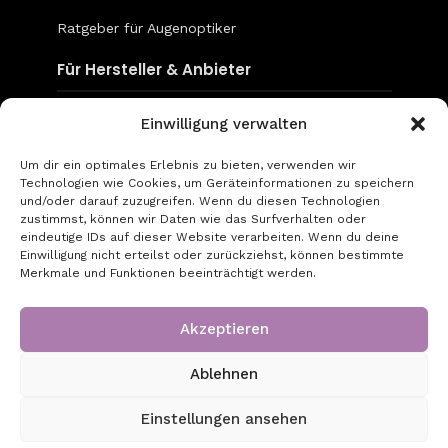
Ratgeber für Augenoptiker
Für Hersteller & Anbieter
Content & Social Media
Einwilligung verwalten
Mediadaten
Um dir ein optimales Erlebnis zu bieten, verwenden wir
Technologien wie Cookies, um Geräteinformationen zu speichern
go-to-optic.de
und/oder darauf zuzugreifen. Wenn du diesen Technologien
zustimmst, können wir Daten wie das Surfverhalten oder
eindeutige IDs auf dieser Website verarbeiten. Wenn du deine
Über uns
Einwilligung nicht erteilst oder zurückziehst, können bestimmte
Merkmale und Funktionen beeinträchtigt werden.
Kontakt
Impressum
Akzeptieren
Datenschutz
Ablehnen
Copyright © 2026 - Created by GT Digital UG
Einstellungen ansehen
(haftungsbeschränkt)