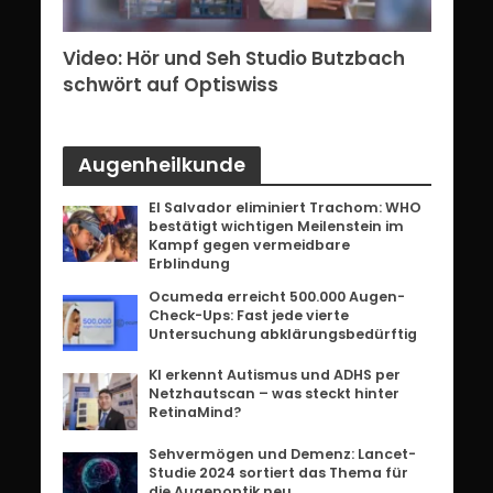
erg:
Video: Hör und Seh Studio Butzbach
Vid
ents
schwört auf Optiswiss
Bri
Augenheilkunde
El Salvador eliminiert Trachom: WHO
bestätigt wichtigen Meilenstein im
Kampf gegen vermeidbare
Erblindung
Ocumeda erreicht 500.000 Augen-
Check-Ups: Fast jede vierte
Untersuchung abklärungsbedürftig
KI erkennt Autismus und ADHS per
Netzhautscan – was steckt hinter
RetinaMind?
Sehvermögen und Demenz: Lancet-
Studie 2024 sortiert das Thema für
die Augenoptik neu