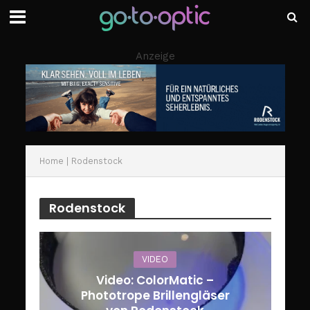
Anzeige
Home
|
Rodenstock
Rodenstock
VIDEO
Video: ColorMatic –
Phototrope Brillengläser