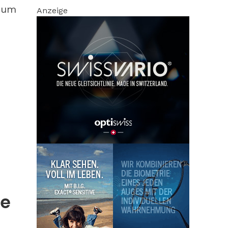
, um
Anzeige
he