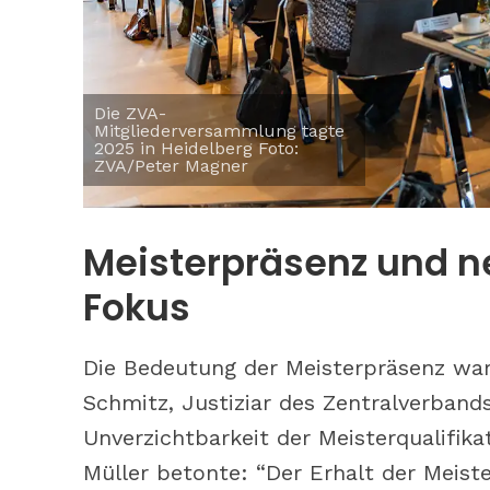
Die ZVA-
Mitgliederversammlung tagte
2025 in Heidelberg Foto:
ZVA/Peter Magner
Tipps: So b
Meisterpräsenz und n
phototrope
Fokus
Die Bedeutung der Meisterpräsenz war
Schmitz, Justiziar des Zentralverband
Unverzichtbarkeit der Meisterqualifika
Müller betonte: “Der Erhalt der Meiste