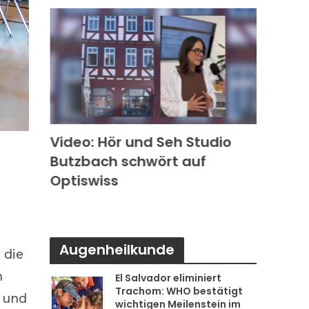
k in
Video: Hör und Seh Studio
Video
Butzbach schwört auf
Photo
s
Optiswiss
Rode
Augenheilkunde
 die
n
El Salvador eliminiert
Trachom: WHO bestätigt
 und
wichtigen Meilenstein im