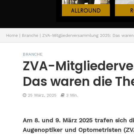
Home
|
Branche
|
ZVA-Mitgliederversammlung 2025: Das ware
BRANCHE
ZVA-Mitgliederv
Das waren die T
25 März, 2025
3 Min.
Am 8. und 9. März 2025 trafen sich d
Augenoptiker und Optometristen (ZVA)