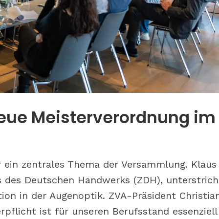
erät man zu
Zu Besuch bei S wie Opti
eue Meisterverordnung im
n Gläsern
Nürnberg: Was bringen
Bestandskunden-Event
beim Augenoptiker?
 ein zentrales Thema der Versammlung. Klaus
s des Deutschen Handwerks (ZDH), unterstrich
tion in der Augenoptik. ZVA-Präsident Christia
rpflicht ist für unseren Berufsstand essenziell