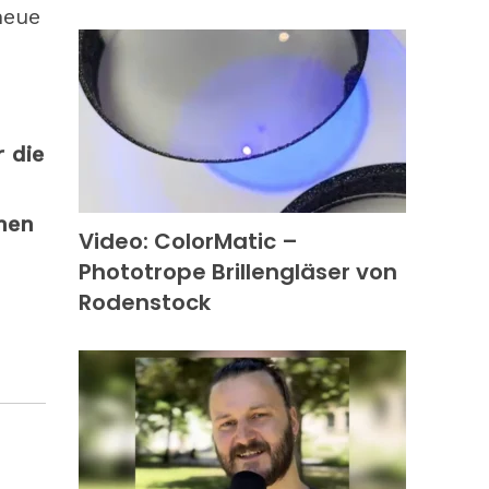
neue
 die
hen
Video: ColorMatic –
Phototrope Brillengläser von
Rodenstock