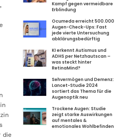
Kampf gegen vermeidbare
,
Erblindung
Ocumeda erreicht 500.000
e
Augen-Check-Ups: Fast
jede vierte Untersuchung
abklärungsbedürftig
KI erkennt Autismus und
ADHS per Netzhautscan –
was steckt hinter
RetinaMind?
Sehvermögen und Demenz:
Lancet-Studie 2024
sortiert das Thema für die
n
Augenoptik neu
in
Trockene Augen: Studie
zin
zeigt starke Auswirkungen
auf mentales &
s
emotionales Wohlbefinden
 die