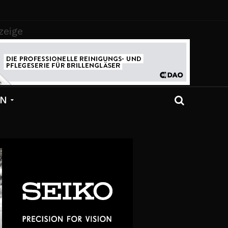
zeige
EN