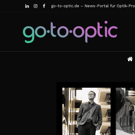
go-to-optic.de – News-Portal für Optik-Pro