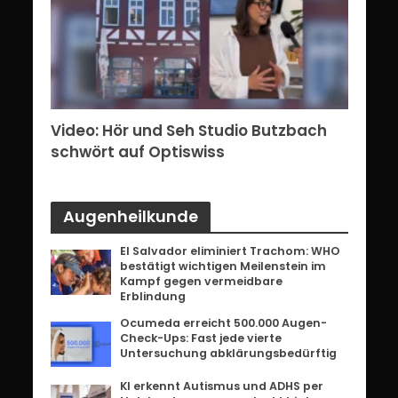
erg:
Video: Hör und Seh Studio Butzbach
Vid
ents
schwört auf Optiswiss
Bri
Augenheilkunde
El Salvador eliminiert Trachom: WHO
bestätigt wichtigen Meilenstein im
Kampf gegen vermeidbare
Erblindung
Ocumeda erreicht 500.000 Augen-
Check-Ups: Fast jede vierte
Untersuchung abklärungsbedürftig
KI erkennt Autismus und ADHS per