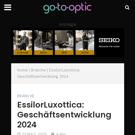
Anzeige
Home
|
Branche
|
EssilorLuxottica:
Geschäftsentwicklung 2024
BRANCHE
EssilorLuxottica:
Geschäftsentwicklung
2024
31 März, 2025
4 Min.