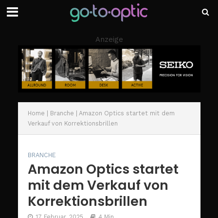
Anzeige
Home
|
Branche
|
Amazon Optics startet mit dem
Verkauf von Korrektionsbrillen
BRANCHE
Amazon Optics startet
mit dem Verkauf von
Korrektionsbrillen
17 Februar, 2025
4 Min.