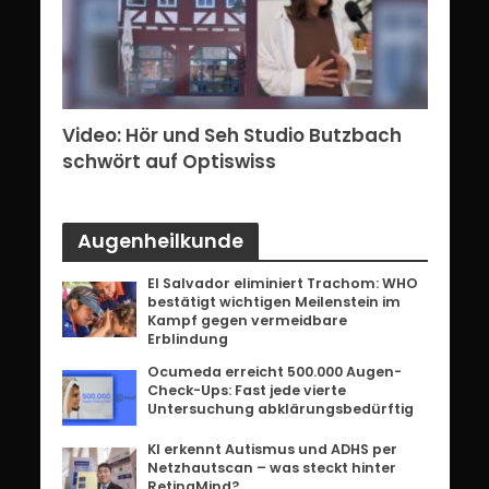
erg:
Video: Hör und Seh Studio Butzbach
Vid
ents
schwört auf Optiswiss
Bri
Augenheilkunde
El Salvador eliminiert Trachom: WHO
bestätigt wichtigen Meilenstein im
Kampf gegen vermeidbare
Erblindung
Ocumeda erreicht 500.000 Augen-
Check-Ups: Fast jede vierte
Untersuchung abklärungsbedürftig
KI erkennt Autismus und ADHS per
Netzhautscan – was steckt hinter
RetinaMind?