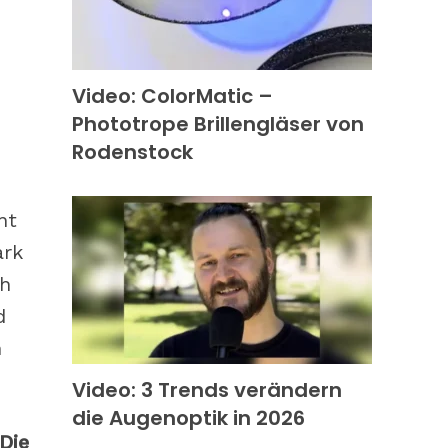
Video: ColorMatic –
Phototrope Brillengläser von
Rodenstock
s
nt
ark
ch
d
n
Video: 3 Trends verändern
die Augenoptik in 2026
Die