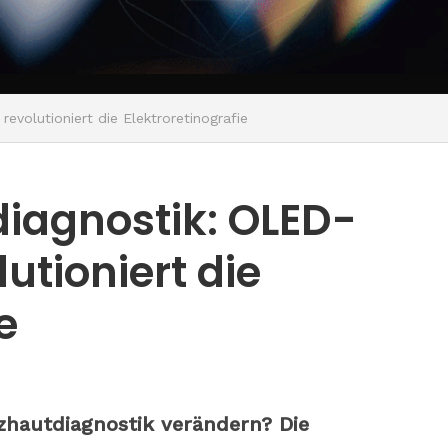
revolutioniert die Elektroretinografie
iagnostik: OLED-
utioniert die
ie
zhautdiagnostik verändern? Die