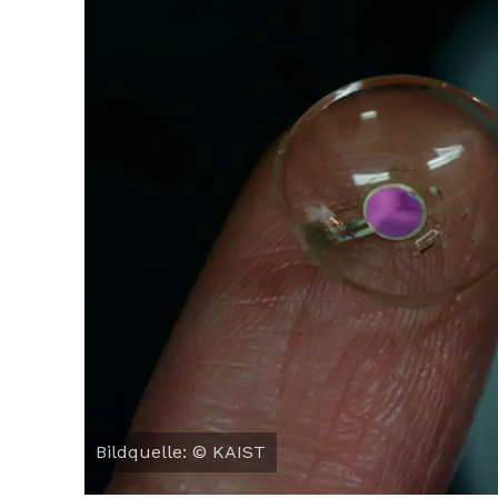
Tipps: So b
phototrope
Bildquelle: © KAIST