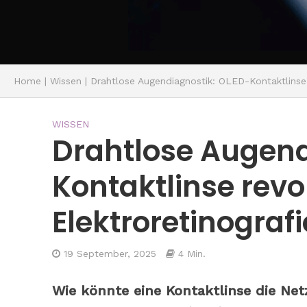
Home
|
Wissen
|
Drahtlose Augendiagnostik: OLED-Kontaktlinse 
WISSEN
Drahtlose Augend
Kontaktlinse revol
Elektroretinograf
19 September, 2025
4 Min.
Wie könnte eine Kontaktlinse die Net