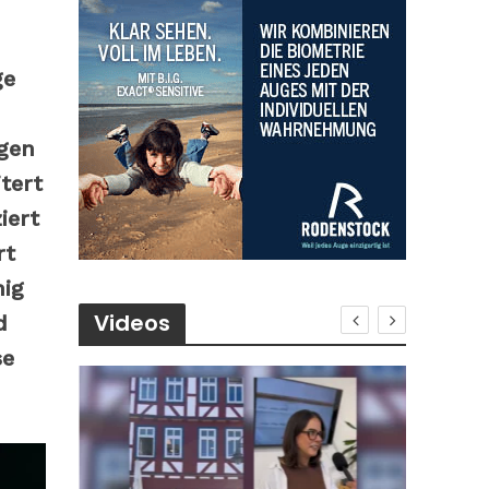
ge
gen
tert
iert
rt
hig
Videos
d
se