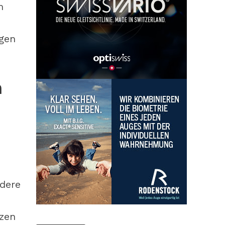
m
gen
h
ndere
rzen