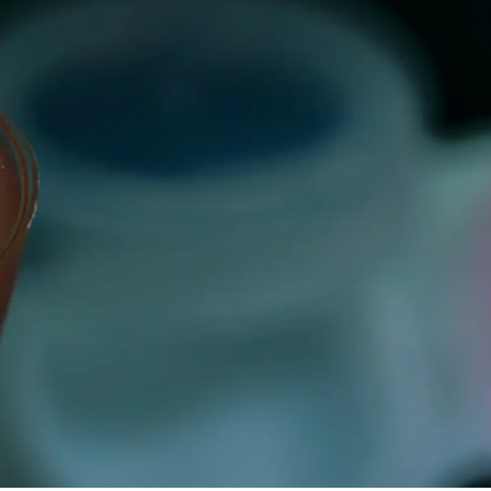
erät man zu
Zu Besuch bei S wie Opti
n Gläsern
Nürnberg: Was bringen
Bestandskunden-Event
beim Augenoptiker?