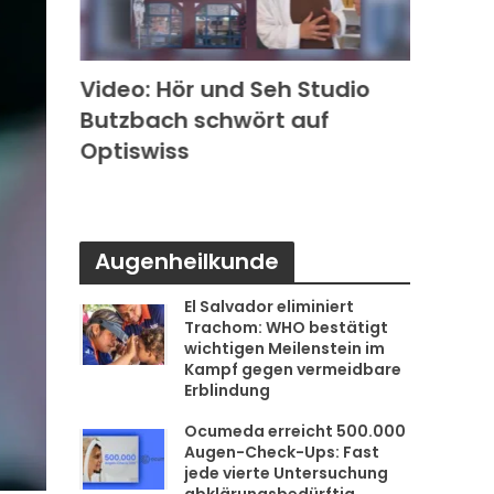
k in
Video: Hör und Seh Studio
Video
Butzbach schwört auf
Photo
s
Optiswiss
Rode
Augenheilkunde
El Salvador eliminiert
Trachom: WHO bestätigt
wichtigen Meilenstein im
Kampf gegen vermeidbare
Erblindung
Ocumeda erreicht 500.000
Augen-Check-Ups: Fast
jede vierte Untersuchung
abklärungsbedürftig