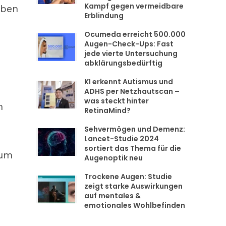
Kampf gegen vermeidbare
aben
Erblindung
Ocumeda erreicht 500.000
Augen-Check-Ups: Fast
jede vierte Untersuchung
abklärungsbedürftig
KI erkennt Autismus und
ADHS per Netzhautscan –
was steckt hinter
n
RetinaMind?
Sehvermögen und Demenz:
Lancet-Studie 2024
sortiert das Thema für die
 um
Augenoptik neu
Trockene Augen: Studie
zeigt starke Auswirkungen
auf mentales &
emotionales Wohlbefinden