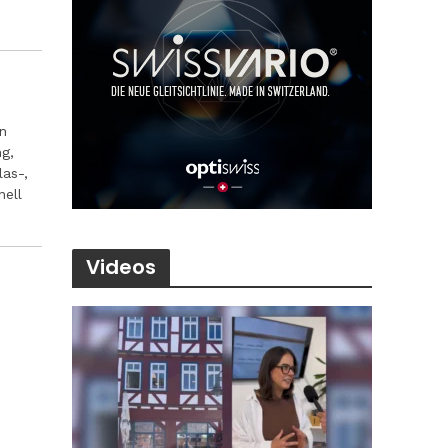
n
g,
las-,
nell
Videos