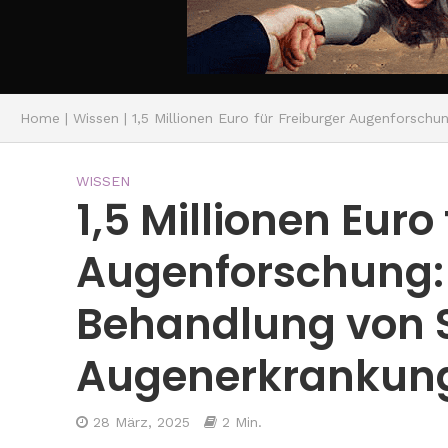
Home
|
Wissen
|
1,5 Millionen Euro für Freiburger Augenforsc
WISSEN
1,5 Millionen Euro
Augenforschung:
Behandlung von 
Augenerkrankun
28 März, 2025
2 Min.