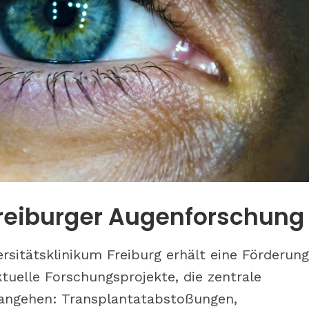
erät man zu
Zu Besuch bei S wie Opti
n Gläsern
Nürnberg: Was bringen
Bestandskunden-Event
beim Augenoptiker?
r Freiburger Augenforschung
rsitätsklinikum Freiburg erhält eine Förderung
ktuelle Forschungsprojekte, die zentrale
angehen: Transplantatabstoßungen,