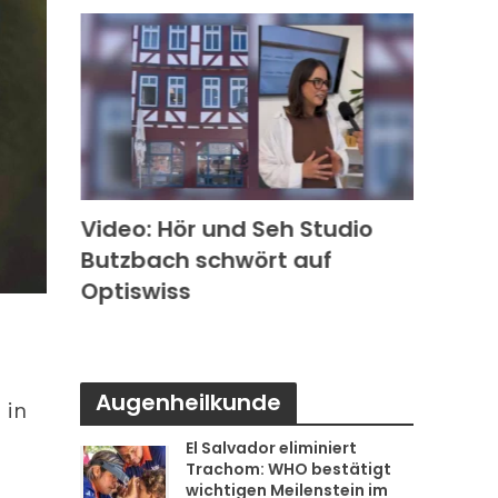
k in
Video: Hör und Seh Studio
Video
Butzbach schwört auf
Photo
s
Optiswiss
Rode
Augenheilkunde
 in
El Salvador eliminiert
Trachom: WHO bestätigt
wichtigen Meilenstein im