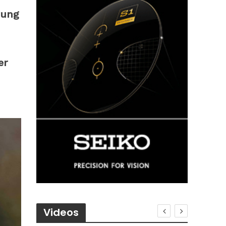
rung
er
Videos