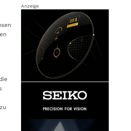
Anzeige
msen
nen
die
s
 zu