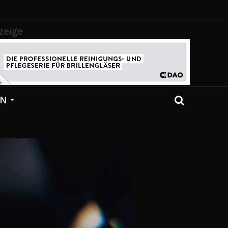
zeige
EN