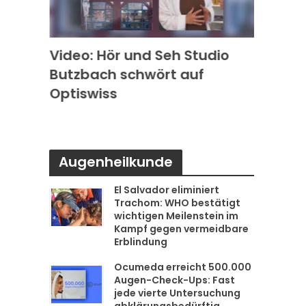
k in
Video: Hör und Seh Studio
Video
Butzbach schwört auf
Photo
s
Optiswiss
Rode
Augenheilkunde
El Salvador eliminiert
Trachom: WHO bestätigt
wichtigen Meilenstein im
Kampf gegen vermeidbare
Erblindung
Ocumeda erreicht 500.000
Augen-Check-Ups: Fast
jede vierte Untersuchung
abklärungsbedürftig