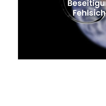
Beseitigu
Fehlsich