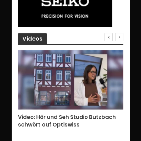
Videos
erg:
Video: Hör und Seh Studio Butzbach
Vid
ents
schwört auf Optiswiss
Bri