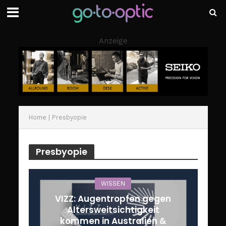
Anzeige
Home
|
Presbyopie
Presbyopie
WISSEN
VIZZ: Augentropfen gegen
Altersweitsichtigkeit
kommen in Australien &