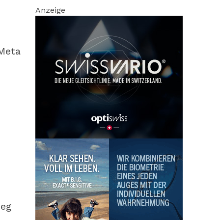
Anzeige
 Meta
ieg