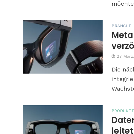
möchte 
BRANCHE
Meta
verzö
27 März
Die näc
integri
Wachstu
PRODUKT
Daten
leit