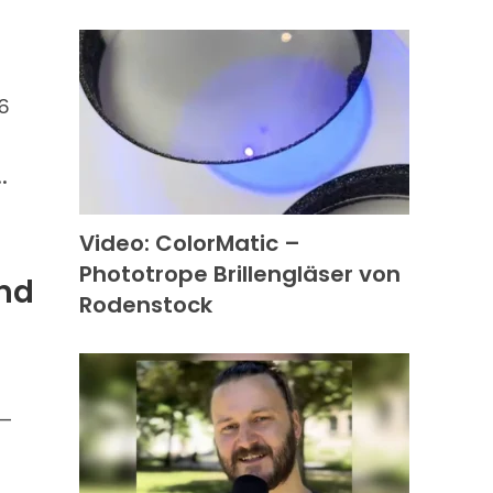
6
.
Video: ColorMatic –
Phototrope Brillengläser von
und
Rodenstock
 –