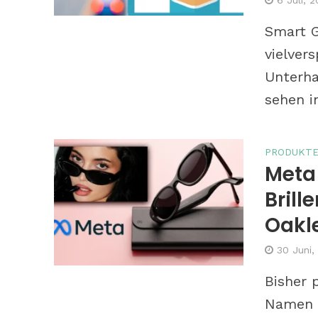
Smart G
vielve
Unterha
sehen in
Tipps: So b
PRODUKT
phototrope
Meta 
Bril
Oakl
30 Juni,
Bisher 
Namen R