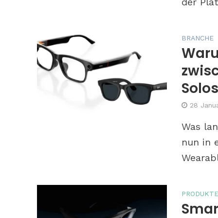
der Pla
BRANCHE
Waru
zwisc
Solos
28 Janu
Was lan
nun in 
Wearabl
PRODUKT
Smart