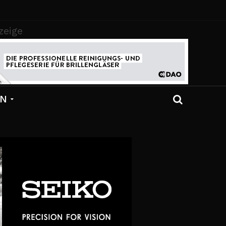
zeige
EN