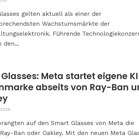
lasses gelten aktuell als einer der
rsprechendsten Wachstumsmärkte der
ltungselektronik. Führende Technologiekonzer
 den...
erät man zu
Zu Besuch bei S wie Opti
E
n Gläsern
Nürnberg: Was bringen
Glasses: Meta startet eigene KI
Bestandskunden-Event
lenmarke abseits von Ray-Ban 
beim Augenoptiker?
ey
 2026
prangten auf den Smart Glasses von Meta die
ay-Ban oder Oakley. Mit den neuen Meta Gla