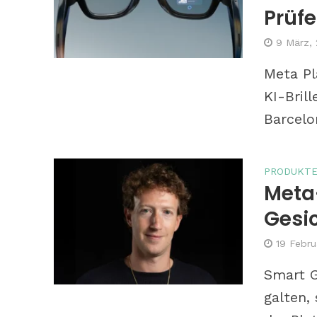
Prüfe
9 März,
Meta Pl
KI-Bril
Barcelo
PRODUKT
Meta-
Gesi
19 Febru
Smart G
galten,