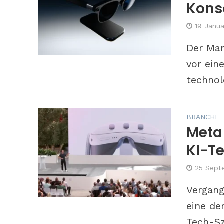
Konso
19 Janua
Der Mar
vor ein
technol
BRANCHE
Meta 
KI-T
25 Sept
Vergang
eine de
Tech-Sze