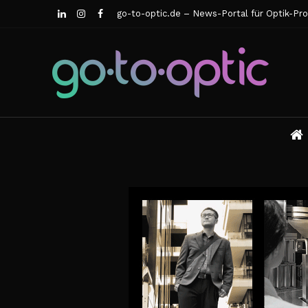
go-to-optic.de – News-Portal für Optik-Pro