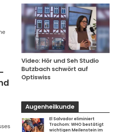
ne
k in
Video: Hör und Seh Studio
Video
Butzbach schwört auf
Photo
-
s
Optiswiss
Rode
und
Augenheilkunde
El Salvador eliminiert
Trachom: WHO bestätigt
sses
wichtigen Meilenstein im