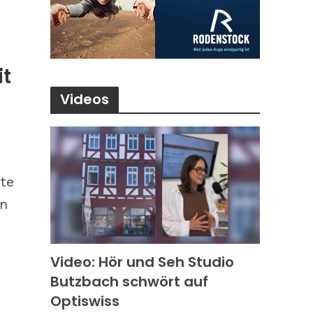
it
Videos
nte
en
Video: Hör und Seh Studio
Butzbach schwört auf
Optiswiss