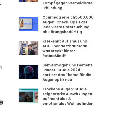
.
Kampf gegen vermeidbare
Erblindung
Ocumeda erreicht 500.000
Augen-Check-Ups: Fast
jede vierte Untersuchung
abklärungsbedürftig
KI erkennt Autismus und
ADHS per Netzhautscan –
was steckt hinter
RetinaMind?
Sehvermögen und Demenz:
n
Lancet-Studie 2024
sortiert das Thema für die
Augenoptik neu
Trockene Augen: Studie
zeigt starke Auswirkungen
auf mentales &
e
emotionales Wohlbefinden