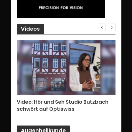
Videos
erg:
Video: Hör und Seh Studio Butzbach
Vid
ents
schwört auf Optiswiss
Bri
Augenheilkunde