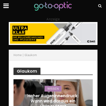
Anzeige
Home
|
Glaukom
Glaukom
WISSEN
Hoher Augeninnendruck:
Wann wird daraus ein