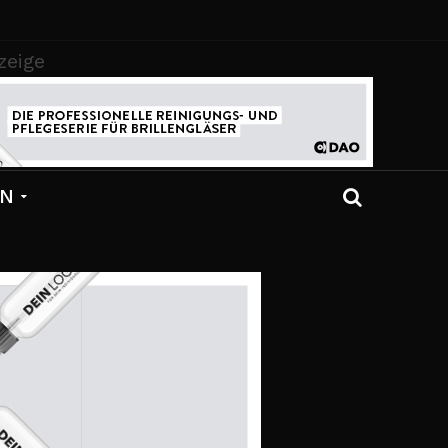
zeige
EN