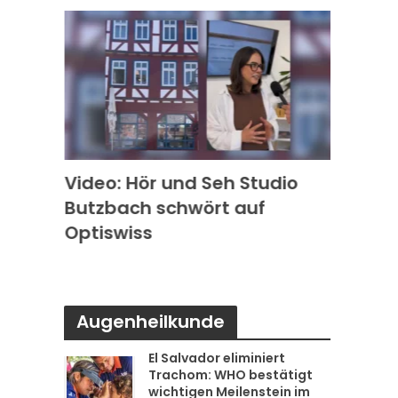
k in
Video: Hör und Seh Studio
Video
Butzbach schwört auf
Photo
s
Optiswiss
Rode
Augenheilkunde
El Salvador eliminiert
Trachom: WHO bestätigt
wichtigen Meilenstein im