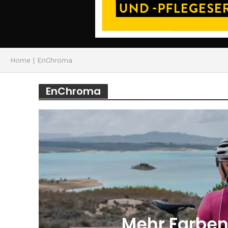
Home
|
EnChroma
EnChroma
Mehr Farben 