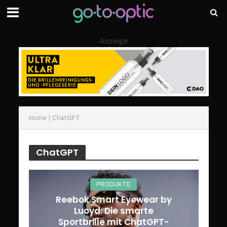
Anzeige
Home
|
ChatGPT
ChatGPT
PRODUKTE
Reebok Smart Eyewear by
Lucyd: Die smarte
Sportbrille mit ChatGPT-