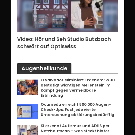
erg:
Video: Hör und Seh Studio Butzbach
Vid
ents
schwört auf Optiswiss
Bri
Augenheilkunde
El Salvador eliminiert Trachom: WHO
bestätigt wichtigen Meilenstein im
Kampf gegen vermeidbare
Erblindung
Ocumeda erreicht 500.000 Augen-
Check-Ups: Fast jede vierte
Untersuchung abklärungsbedürftig
KI erkennt Autismus und ADHS per
Netzhautscan – was steckt hinter