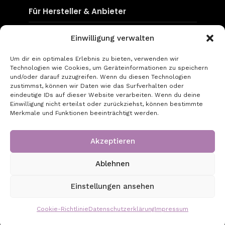
Für Hersteller & Anbieter
Content & Social Media
Einwilligung verwalten
Mediadaten
Um dir ein optimales Erlebnis zu bieten, verwenden wir
Technologien wie Cookies, um Geräteinformationen zu speichern
go-to-optic.de
und/oder darauf zuzugreifen. Wenn du diesen Technologien
zustimmst, können wir Daten wie das Surfverhalten oder
eindeutige IDs auf dieser Website verarbeiten. Wenn du deine
Über uns
Einwilligung nicht erteilst oder zurückziehst, können bestimmte
Merkmale und Funktionen beeinträchtigt werden.
Kontakt
Impressum
Akzeptieren
Datenschutz
Ablehnen
Copyright © 2026 - Created by GT Digital UG
Einstellungen ansehen
(haftungsbeschränkt)
Cookie-Richtlinie
Datenschutzerklärung
Impressum
9 August, 2026