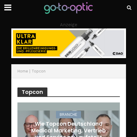
Anzeige
Home
|
Topcon
Topcon
BRANCHE
Wie Topcon Deutschland
Medical Marketing, Vertrieb