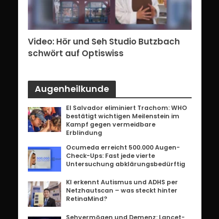
erg:
Video: Hör und Seh Studio Butzbach
Vid
ents
schwört auf Optiswiss
Bri
Augenheilkunde
El Salvador eliminiert Trachom: WHO
bestätigt wichtigen Meilenstein im
Kampf gegen vermeidbare
Erblindung
Ocumeda erreicht 500.000 Augen-
Check-Ups: Fast jede vierte
Untersuchung abklärungsbedürftig
KI erkennt Autismus und ADHS per
Netzhautscan – was steckt hinter
RetinaMind?
Sehvermögen und Demenz: Lancet-