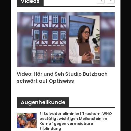
Videos
erg:
Video: Hör und Seh Studio Butzbach
Vid
ents
schwört auf Optiswiss
Bri
Augenheilkunde
El Salvador eliminiert Trachom: WHO
bestätigt wichtigen Meilenstein im
Kampf gegen vermeidbare
Erblindung