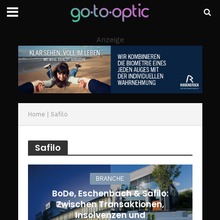
Anzeige
Home
|
Safilo
Safilo
BRANCHE
BoDe, Eschenbach & Safilo:
Zwischen Transaktionen,
Insolvenzen und