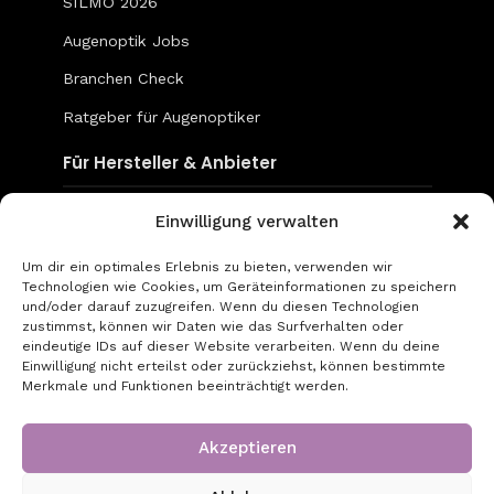
SILMO 2026
Augenoptik Jobs
Branchen Check
Ratgeber für Augenoptiker
Für Hersteller & Anbieter
Content & Social Media
Einwilligung verwalten
Mediadaten
Um dir ein optimales Erlebnis zu bieten, verwenden wir
Technologien wie Cookies, um Geräteinformationen zu speichern
go-to-optic.de
und/oder darauf zuzugreifen. Wenn du diesen Technologien
zustimmst, können wir Daten wie das Surfverhalten oder
eindeutige IDs auf dieser Website verarbeiten. Wenn du deine
Über uns
Einwilligung nicht erteilst oder zurückziehst, können bestimmte
Merkmale und Funktionen beeinträchtigt werden.
Kontakt
Impressum
Akzeptieren
Datenschutz