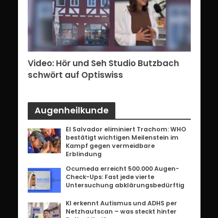
erg:
Video: Hör und Seh Studio Butzbach
Vid
ents
schwört auf Optiswiss
Bri
Augenheilkunde
El Salvador eliminiert Trachom: WHO
bestätigt wichtigen Meilenstein im
Kampf gegen vermeidbare
Erblindung
Ocumeda erreicht 500.000 Augen-
Check-Ups: Fast jede vierte
Untersuchung abklärungsbedürftig
KI erkennt Autismus und ADHS per
Netzhautscan – was steckt hinter