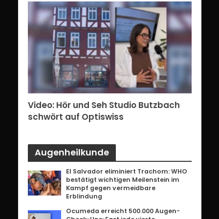
erg:
Video: Hör und Seh Studio Butzbach
Vid
ents
schwört auf Optiswiss
Bri
Augenheilkunde
El Salvador eliminiert Trachom: WHO
bestätigt wichtigen Meilenstein im
Kampf gegen vermeidbare
Erblindung
Ocumeda erreicht 500.000 Augen-