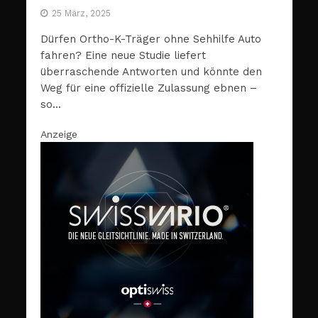
25 März, 2025
Dürfen Ortho-K-Träger ohne Sehhilfe Auto
fahren? Eine neue Studie liefert
überraschende Antworten und könnte den
Weg für eine offizielle Zulassung ebnen –
so...
Anzeige