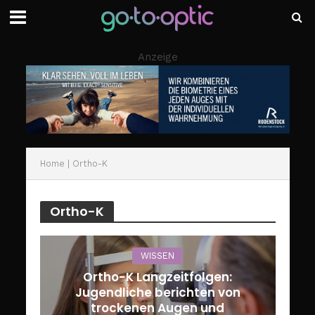
Anzeige
Home
|
Ortho-K
Ortho-K
WISSEN
Ortho-K Langzeitfolgen:
Jugendliche berichten von
trockenen Augen und