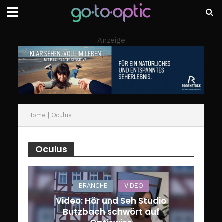
Anzeige
Home
|
Oculus
Oculus
BRANCHE
VIDEO
Video: Hör und Seh Studio
Butzbach schwört auf