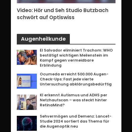
erg:
Video: Hör und Seh Studio Butzbach
Vid
ents
schwört auf Optiswiss
Bri
Augenheilkunde
El Salvador eliminiert Trachom: WHO
bestätigt wichtigen Meilenstein im
Kampf gegen vermeidbare
Erblindung
Ocumeda erreicht 500.000 Augen-
Check-Ups: Fast jede vierte
Untersuchung abklärungsbedürftig
KI erkennt Autismus und ADHS per
Netzhautscan – was steckt hinter
RetinaMind?
Sehvermögen und Demenz: Lancet-
Studie 2024 sortiert das Thema für
die Augenoptik neu