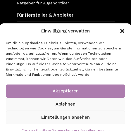
Ratgeber für Augenoptiker
Für Hersteller & Anbieter
Content & Social Media
Einwilligung verwalten
Mediadaten
Um dir ein optimales Erlebnis zu bieten, verwenden wir
Technologien wie Cookies, um Geräteinformationen zu speichern
go-to-optic.de
und/oder darauf zuzugreifen. Wenn du diesen Technologien
zustimmst, können wir Daten wie das Surfverhalten oder
eindeutige IDs auf dieser Website verarbeiten. Wenn du deine
Über uns
Einwilligung nicht erteilst oder zurückziehst, können bestimmte
Merkmale und Funktionen beeinträchtigt werden.
Kontakt
Impressum
Akzeptieren
Datenschutz
Ablehnen
Copyright © 2026 - Created by GT Digital UG
Einstellungen ansehen
(haftungsbeschränkt)
Cookie-Richtlinie
Datenschutzerklärung
Impressum