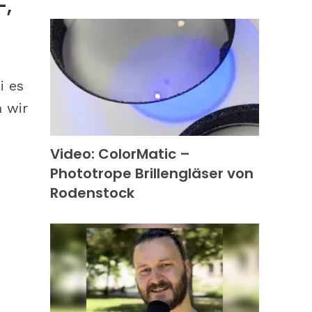
-,
i es
n wir
Video: ColorMatic –
Phototrope Brillengläser von
Rodenstock