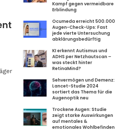
Kampf gegen vermeidbare
Erblindung
Ocumeda erreicht 500.000
ent
Augen-Check-Ups: Fast
jede vierte Untersuchung
abklärungsbedürftig
KI erkennt Autismus und
ADHS per Netzhautscan –
was steckt hinter
RetinaMind?
räger
Sehvermögen und Demenz:
Lancet-Studie 2024
sortiert das Thema für die
Augenoptik neu
Trockene Augen: Studie
zeigt starke Auswirkungen
auf mentales &
emotionales Wohlbefinden