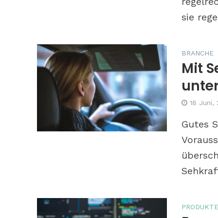
regelre
sie reg
BRANCHE
Mit S
unte
18 Juni,
Gutes S
Vorauss
übersch
Sehkraft
PRODUKT