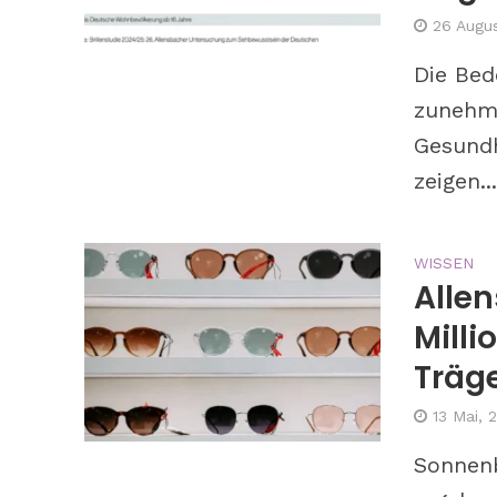
26 Augu
Die Bed
zunehme
Gesundh
zeigen..
WISSEN
Allen
Mill
Träg
13 Mai, 
Sonnenb