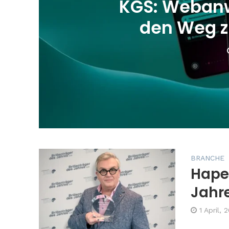
KGS: Webanw
den Weg 
BRANCHE
Hape 
Jahr
1 April, 