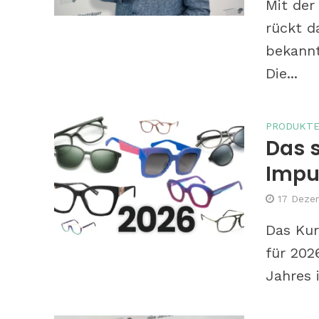
Mit der
rückt d
bekannt
Die...
PRODUKT
Das s
Tipps: So b
phototrope
Impu
17 Deze
Das Kur
für 202
Jahres i