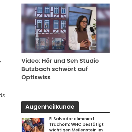
e
k in
Video: Hör und Seh Studio
Video
Butzbach schwört auf
Photo
s
Optiswiss
Rode
ds
n
Augenheilkunde
El Salvador eliminiert
Trachom: WHO bestätigt
wichtigen Meilenstein im