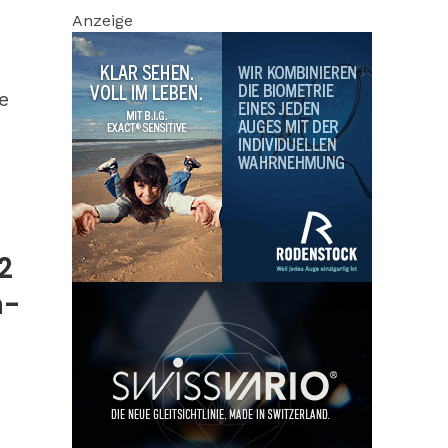
Anzeige
e
2
n-