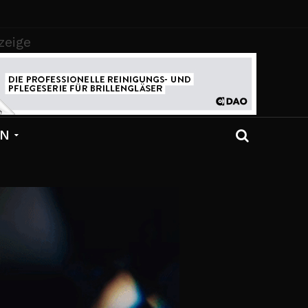
zeige
EN