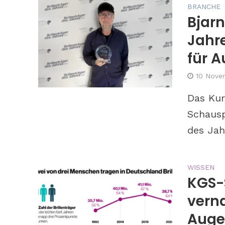
BRANCHE
Bjarn
Jahre
für A
10 Nove
Das Kur
Schausp
des Jah
WISSEN
KGS-
vern
Auge