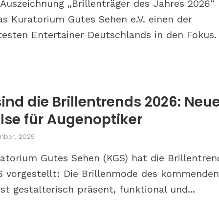
 Auszeichnung „Brillenträger des Jahres 2026“
as Kuratorium Gutes Sehen e.V. einen der
esten Entertainer Deutschlands in den Fokus.
E
ind die Brillentrends 2026: Neu
erät man zu
Zu Besuch bei S wie Opti
n Gläsern
Nürnberg: Was bringen
lse für Augenoptiker
Bestandskunden-Event
mber, 2025
beim Augenoptiker?
atorium Gutes Sehen (KGS) hat die Brillentren
6 vorgestellt: Die Brillenmode des kommende
st gestalterisch präsent, funktional und...