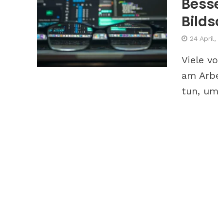
Bess
Bilds
24 April
Viele v
am Arbe
tun, um