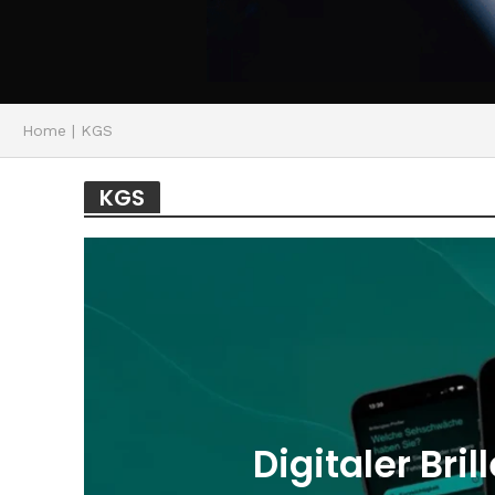
Home
|
KGS
KGS
Digitaler Br