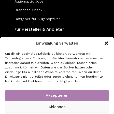
Augenoptik Jobs
Branchen Check
Ratgeber für Augenoptiker
Für Hersteller & Anbieter
Content & Social Media
Einwilligung verwalten
Mediadaten
Um dir ein optimales Erlebnis zu bieten, verwenden wir
Technologien wie Cookies, um Geräteinformationen zu speichern
go-to-optic.de
und/oder darauf zuzugreifen. Wenn du diesen Technologien
zustimmst, können wir Daten wie das Surfverhalten oder
eindeutige IDs auf dieser Website verarbeiten. Wenn du deine
Über uns
Einwilligung nicht erteilst oder zurückziehst, können bestimmte
Merkmale und Funktionen beeinträchtigt werden.
Kontakt
Impressum
Akzeptieren
Datenschutz
Ablehnen