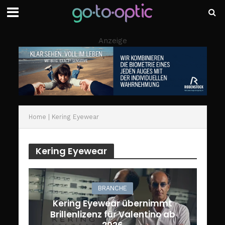
Anzeige
Home
|
Kering Eyewear
Kering Eyewear
BRANCHE
Kering Eyewear übernimmt
Brillenlizenz für Valentino ab