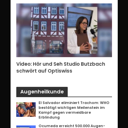
erg:
Video: Hör und Seh Studio Butzbach
Vid
ents
schwört auf Optiswiss
Bri
Augenheilkunde
El Salvador eliminiert Trachom: WHO
bestätigt wichtigen Meilenstein im
Kampf gegen vermeidbare
Erblindung
Ocumeda erreicht 500.000 Augen-