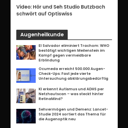
erg:
Video: Hör und Seh Studio Butzbach
Vid
ents
schwört auf Optiswiss
Bri
Augenheilkunde
El Salvador eliminiert Trachom: WHO
bestätigt wichtigen Meilenstein im
Kampf gegen vermeidbare
Erblindung
Ocumeda erreicht 500.000 Augen-
Check-Ups: Fast jede vierte
Untersuchung abklärungsbedürftig
KI erkennt Autismus und ADHS per
Netzhautscan – was steckt hinter
RetinaMind?
Sehvermögen und Demenz: Lancet-
Studie 2024 sortiert das Thema für
die Augenoptik neu