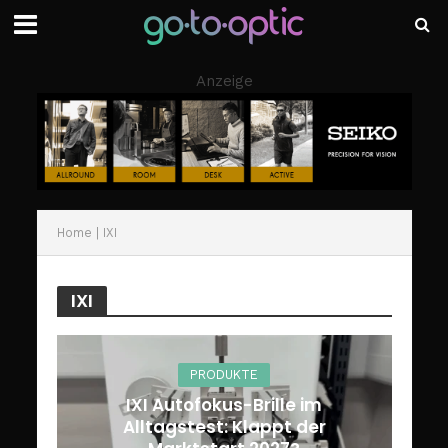
Anzeige
Home
|
IXI
IXI
PRODUKTE
IXI Autofokus-Brille im
Alltagstest: Klappt der