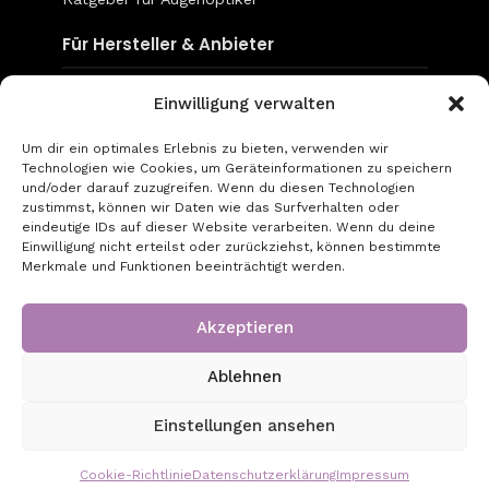
Für Hersteller & Anbieter
Content & Social Media
Einwilligung verwalten
Mediadaten
Um dir ein optimales Erlebnis zu bieten, verwenden wir
Technologien wie Cookies, um Geräteinformationen zu speichern
go-to-optic.de
und/oder darauf zuzugreifen. Wenn du diesen Technologien
zustimmst, können wir Daten wie das Surfverhalten oder
eindeutige IDs auf dieser Website verarbeiten. Wenn du deine
Über uns
Einwilligung nicht erteilst oder zurückziehst, können bestimmte
Merkmale und Funktionen beeinträchtigt werden.
Kontakt
Impressum
Akzeptieren
Datenschutz
Ablehnen
Copyright © 2026 - Created by GT Digital UG
Einstellungen ansehen
(haftungsbeschränkt)
Cookie-Richtlinie
Datenschutzerklärung
Impressum
9 August, 2026