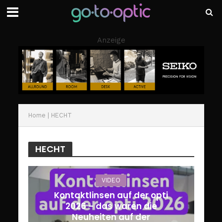
Anzeige
Home
|
HECHT
HECHT
VIDEO
Kontaktlinsen auf der opti
2026 – das waren die
Neuheiten auf der