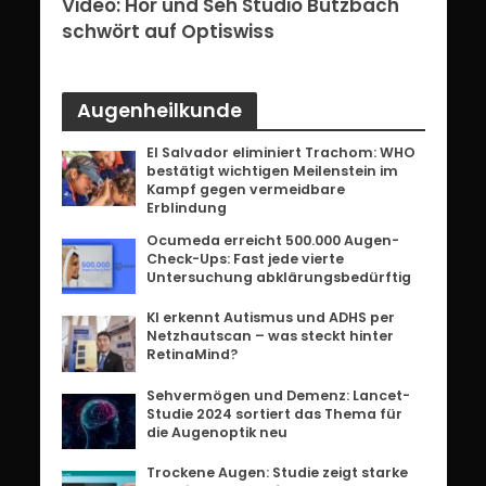
erg:
Video: Hör und Seh Studio Butzbach
Vid
ents
schwört auf Optiswiss
Bri
Augenheilkunde
El Salvador eliminiert Trachom: WHO
bestätigt wichtigen Meilenstein im
Kampf gegen vermeidbare
Erblindung
Ocumeda erreicht 500.000 Augen-
Check-Ups: Fast jede vierte
Untersuchung abklärungsbedürftig
KI erkennt Autismus und ADHS per
Netzhautscan – was steckt hinter
RetinaMind?
Sehvermögen und Demenz: Lancet-
Studie 2024 sortiert das Thema für
die Augenoptik neu
Trockene Augen: Studie zeigt starke