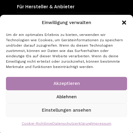
Für Hersteller & Anbieter
Content & Social Media
Einwilligung verwalten
Mediadaten
Um dir ein optimales Erlebnis zu bieten, verwenden wir
Technologien wie Cookies, um Geräteinformationen zu speichern
go-to-optic.de
und/oder darauf zuzugreifen. Wenn du diesen Technologien
zustimmst, können wir Daten wie das Surfverhalten oder
eindeutige IDs auf dieser Website verarbeiten. Wenn du deine
Über uns
Einwilligung nicht erteilst oder zurückziehst, können bestimmte
Merkmale und Funktionen beeinträchtigt werden.
Kontakt
Impressum
Akzeptieren
Datenschutz
Ablehnen
Copyright © 2026 - Created by GT Digital UG
Einstellungen ansehen
(haftungsbeschränkt)
Cookie-Richtlinie
Datenschutzerklärung
Impressum
6 August, 2026