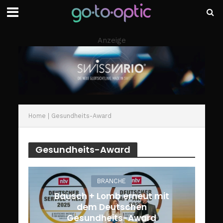
Anzeige
Home
|
Gesundheits-Award
Gesundheits-Award
BRANCHE
Bausch + Lomb erneut mit
dem Deutschen
Gesundheits-Award