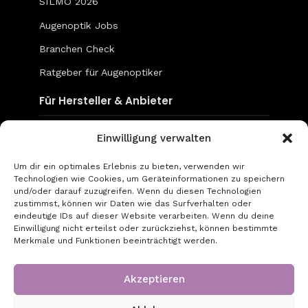
SILMO 2026
Augenoptik Jobs
Branchen Check
Ratgeber für Augenoptiker
Für Hersteller & Anbieter
Content & Social Media
Einwilligung verwalten
Mediadaten
Um dir ein optimales Erlebnis zu bieten, verwenden wir
Technologien wie Cookies, um Geräteinformationen zu speichern
go-to-optic.de
und/oder darauf zuzugreifen. Wenn du diesen Technologien
zustimmst, können wir Daten wie das Surfverhalten oder
eindeutige IDs auf dieser Website verarbeiten. Wenn du deine
Über uns
Einwilligung nicht erteilst oder zurückziehst, können bestimmte
Merkmale und Funktionen beeinträchtigt werden.
Kontakt
Impressum
Akzeptieren
Datenschutz