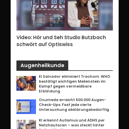
erg:
Video: Hör und Seh Studio Butzbach
Vid
ents
schwört auf Optiswiss
Bri
Augenheilkunde
El Salvador eliminiert Trachom: WHO
bestätigt wichtigen Meilenstein im
Kampf gegen vermeidbare
Erblindung
Ocumeda erreicht 500.000 Augen-
Check-Ups: Fast jede vierte
Untersuchung abklärungsbedürftig
KI erkennt Autismus und ADHS per
Netzhautscan – was steckt hinter