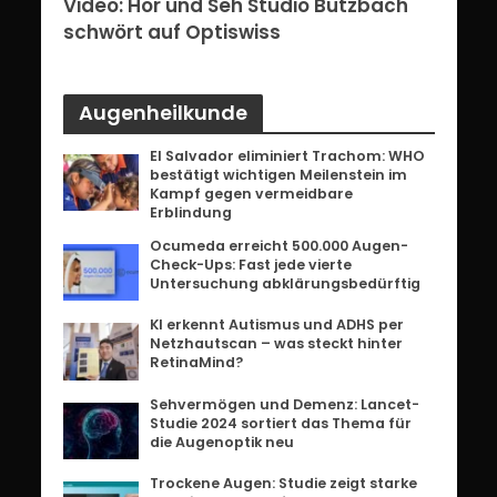
erg:
Video: Hör und Seh Studio Butzbach
Vid
ents
schwört auf Optiswiss
Bri
Augenheilkunde
El Salvador eliminiert Trachom: WHO
bestätigt wichtigen Meilenstein im
Kampf gegen vermeidbare
Erblindung
Ocumeda erreicht 500.000 Augen-
Check-Ups: Fast jede vierte
Untersuchung abklärungsbedürftig
KI erkennt Autismus und ADHS per
Netzhautscan – was steckt hinter
RetinaMind?
Sehvermögen und Demenz: Lancet-
Studie 2024 sortiert das Thema für
die Augenoptik neu
Trockene Augen: Studie zeigt starke