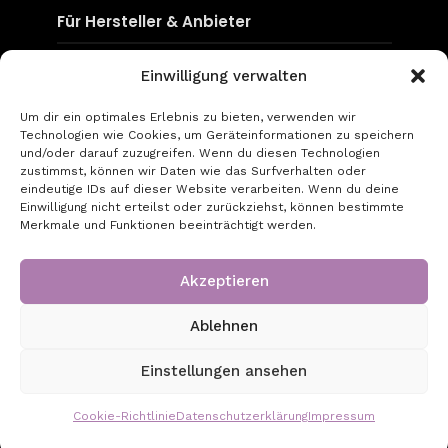
Für Hersteller & Anbieter
Content & Social Media
Einwilligung verwalten
Mediadaten
Um dir ein optimales Erlebnis zu bieten, verwenden wir
Technologien wie Cookies, um Geräteinformationen zu speichern
go-to-optic.de
und/oder darauf zuzugreifen. Wenn du diesen Technologien
zustimmst, können wir Daten wie das Surfverhalten oder
eindeutige IDs auf dieser Website verarbeiten. Wenn du deine
Über uns
Einwilligung nicht erteilst oder zurückziehst, können bestimmte
Merkmale und Funktionen beeinträchtigt werden.
Kontakt
Impressum
Akzeptieren
Datenschutz
Ablehnen
Copyright © 2026 - Created by GT Digital UG
Einstellungen ansehen
(haftungsbeschränkt)
Cookie-Richtlinie
Datenschutzerklärung
Impressum
6 August, 2026