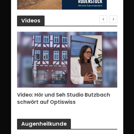
Videos
erg:
Video: Hör und Seh Studio Butzbach
Vid
ents
schwört auf Optiswiss
Bri
Augenheilkunde