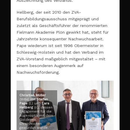
Auszeichnung des Verbands.
Hellberg, der seit 2010 den ZVA-
Berufsbildungsausschuss mitgeprägt und
zuletzt als Geschäftsführer der renommierten
Fielmann Akademie Plön gewirkt hat, steht für
Jahrzehnte konsequenter Nachwuchsarbeit.
Pape wiederum ist seit 1996 Obermeister in
Schleswig-Holstein und hat den Verband im
ZVA-Vorstand maßgeblich mitgestaltet – mit
einem besonderen Augenmerk auf
Nachwuchsförderung.
Christian Müller
(Mitte) mit
Stefan
Pape
(l.) und
Lars
Hellberg
(r.), dessen
Engagement für die
Augenoptik mit dem
Goldenen
Ehrenzeichen
gewürdigt wurde.