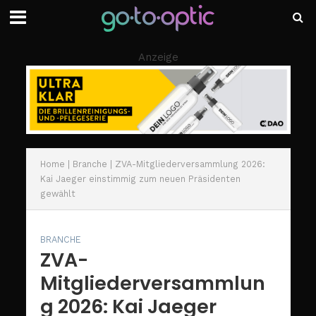
Anzeige
Home
|
Branche
|
ZVA-Mitgliederversammlung 2026:
Kai Jaeger einstimmig zum neuen Präsidenten
gewählt
BRANCHE
ZVA-
Mitgliederversammlun
g 2026: Kai Jaeger