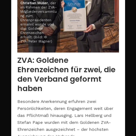
Christian Müller
, der
im Rahmen der ZVA-
Mitgliederversammlu
ng zum
Ehrenpräsidenten
ernannt wurde und
das Goldene
Ehrenzeichen
erhielt. (Bild: ©
ZVA/Peter Magner)
ZVA: Goldene
Ehrenzeichen für zwei, die
den Verband geformt
haben
Besondere Anerkennung erfuhren zwei
Persönlichkeiten, deren Engagement weit über
das Pflichtmaß hinausging. Lars Hellberg und
Stefan Pape wurden mit dem Goldenen ZVA-
Ehrenzeichen ausgezeichnet – der höchsten