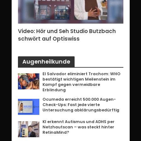
erg:
Video: Hör und Seh Studio Butzbach
Vid
ents
schwört auf Optiswiss
Bri
Augenheilkunde
El Salvador eliminiert Trachom: WHO
bestätigt wichtigen Meilenstein im
Kampf gegen vermeidbare
Erblindung
Ocumeda erreicht 500.000 Augen-
Check-Ups: Fast jede vierte
Untersuchung abklärungsbedürftig
KI erkennt Autismus und ADHS per
Netzhautscan – was steckt hinter
RetinaMind?