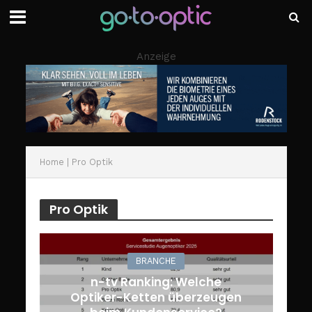
Anzeige
Home
|
Pro Optik
Pro Optik
BRANCHE
n-tv Ranking: Welche
Optiker-Ketten überzeugen