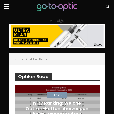
Anzeige
Home
|
Optiker Bode
Optiker Bode
BRANCHE
n-tv Ranking: Welche
Optiker-Ketten überzeugen