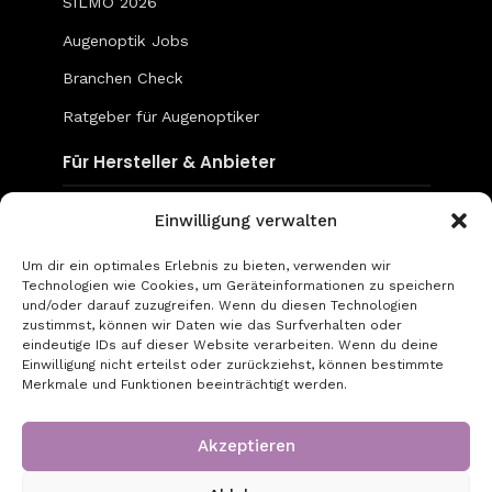
SILMO 2026
Augenoptik Jobs
Branchen Check
Ratgeber für Augenoptiker
Für Hersteller & Anbieter
Content & Social Media
Einwilligung verwalten
Mediadaten
Um dir ein optimales Erlebnis zu bieten, verwenden wir
Technologien wie Cookies, um Geräteinformationen zu speichern
go-to-optic.de
und/oder darauf zuzugreifen. Wenn du diesen Technologien
zustimmst, können wir Daten wie das Surfverhalten oder
eindeutige IDs auf dieser Website verarbeiten. Wenn du deine
Über uns
Einwilligung nicht erteilst oder zurückziehst, können bestimmte
Merkmale und Funktionen beeinträchtigt werden.
Kontakt
Impressum
Akzeptieren
Datenschutz