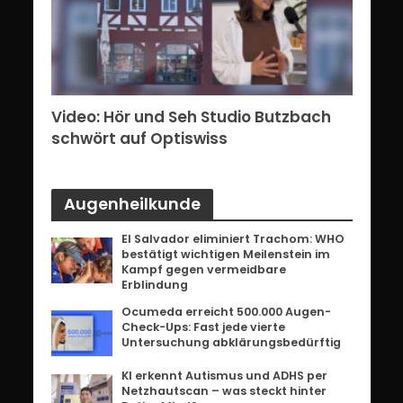
erg:
Video: Hör und Seh Studio Butzbach
Vid
ents
schwört auf Optiswiss
Bri
Augenheilkunde
El Salvador eliminiert Trachom: WHO
bestätigt wichtigen Meilenstein im
Kampf gegen vermeidbare
Erblindung
Ocumeda erreicht 500.000 Augen-
Check-Ups: Fast jede vierte
Untersuchung abklärungsbedürftig
KI erkennt Autismus und ADHS per
Netzhautscan – was steckt hinter