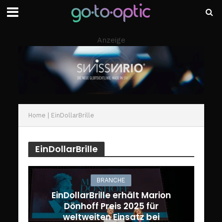
Anzeige
Home
|
EinDollarBrille
EinDollarBrille
BRANCHE
EinDollarBrille erhält Marion
Dönhoff Preis 2025 für
weltweiten Einsatz bei