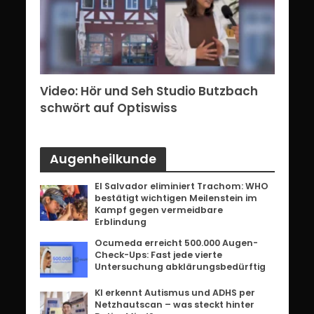
erg:
Video: Hör und Seh Studio Butzbach
Vid
ents
schwört auf Optiswiss
Bri
Augenheilkunde
El Salvador eliminiert Trachom: WHO
bestätigt wichtigen Meilenstein im
Kampf gegen vermeidbare
Erblindung
Ocumeda erreicht 500.000 Augen-
Check-Ups: Fast jede vierte
Untersuchung abklärungsbedürftig
KI erkennt Autismus und ADHS per
Netzhautscan – was steckt hinter