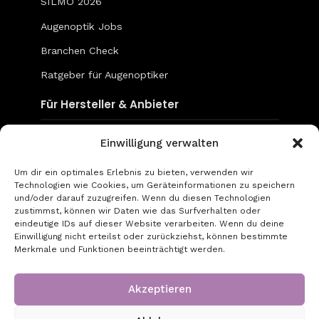
SILMO 2026
Augenoptik Jobs
Branchen Check
Ratgeber für Augenoptiker
Für Hersteller & Anbieter
Content & Social Media
Einwilligung verwalten
Mediadaten
Um dir ein optimales Erlebnis zu bieten, verwenden wir
Technologien wie Cookies, um Geräteinformationen zu speichern
go-to-optic.de
und/oder darauf zuzugreifen. Wenn du diesen Technologien
zustimmst, können wir Daten wie das Surfverhalten oder
eindeutige IDs auf dieser Website verarbeiten. Wenn du deine
Über uns
Einwilligung nicht erteilst oder zurückziehst, können bestimmte
Merkmale und Funktionen beeinträchtigt werden.
Kontakt
Impressum
Akzeptieren
Datenschutz