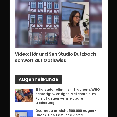
erg:
Video: Hör und Seh Studio Butzbach
Vid
ents
schwört auf Optiswiss
Bri
Augenheilkunde
El Salvador eliminiert Trachom: WHO
bestätigt wichtigen Meilenstein im
Kampf gegen vermeidbare
Erblindung
Ocumeda erreicht 500.000 Augen-
Check-Ups: Fast jede vierte