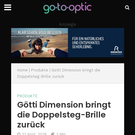
Anzeige
Home
|
Produkte
|
Götti Dimension bringt die
Doppelsteg-Brille zurück
PRODUKTE
Götti Dimension bringt
die Doppelsteg-Brille
zurück
22 April, 2026
3 Min.