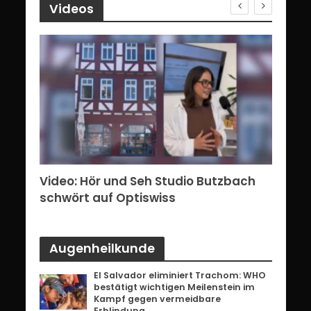
Videos
erg:
Video: Hör und Seh Studio Butzbach
Vid
ents
schwört auf Optiswiss
Bri
Augenheilkunde
El Salvador eliminiert Trachom: WHO
bestätigt wichtigen Meilenstein im
Kampf gegen vermeidbare
Erblindung