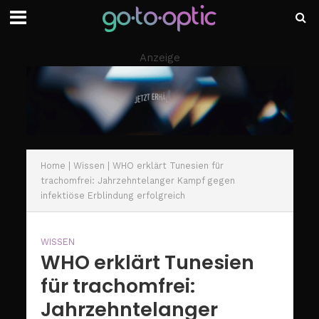
Anzeige
Home
|
Wissen
|
WHO erklärt Tunesien für
trachomfrei: Jahrzehntelanger Kampf gegen
infektiöse Erblindung erfolgreich
WISSEN
WHO erklärt Tunesien
für trachomfrei:
Jahrzehntelanger