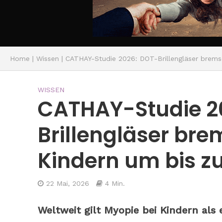
Home
|
Wissen
|
CATHAY-Studie 2026: DOT-Brillengläser brems
WISSEN
CATHAY-Studie 2
Brillengläser br
Kindern um bis z
22 Mai, 2026
4 Min.
Weltweit gilt Myopie bei Kindern al