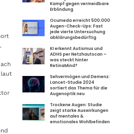
Kampf gegen vermeidbare
Erblindung
Ocumeda erreicht 500.000
Augen-Check-Ups: Fast
jede vierte Untersuchung
ort
abklärungsbedürftig
.
KI erkennt Autismus und
ADHS per Netzhautscan –
was steckt hinter
Nach
RetinaMind?
laut
Sehvermögen und Demenz:
Lancet-Studie 2024
sortiert das Thema für die
ktor
Augenoptik neu
Trockene Augen: Studie
zeigt starke Auswirkungen
auf mentales &
emotionales Wohlbefinden
und