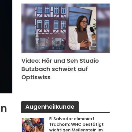
k in
Video: Hör und Seh Studio
Video
Butzbach schwört auf
Photo
s
Optiswiss
Rode
en
Augenheilkunde
El Salvador eliminiert
Trachom: WHO bestätigt
wichtigen Meilenstein im