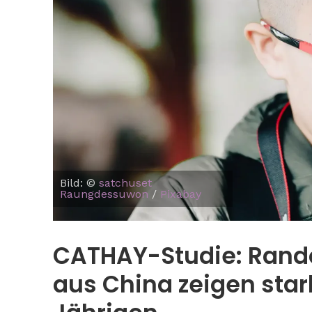
Tipps: So b
phototrope
Bild: ©
satchuset
Raungdessuwon
/
Pixabay
CATHAY-Studie: Rand
aus China zeigen star