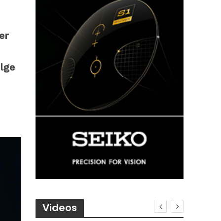
er
lge
Videos