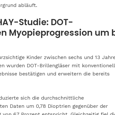
rgrund abläuft.
HAY-Studie: DOT-
ren Myopieprogression um 
rzsichtige Kinder zwischen sechs und 13 Jahr
hen wurden DOT-Brillengläser mit konventionel
bnisse bestätigen und erweitern die bereits
zierte sich die durchschnittliche
rten Daten um 0,78 Dioptrien gegenüber der
von 67 Prozent entspricht. Gleichzeitig fiel di