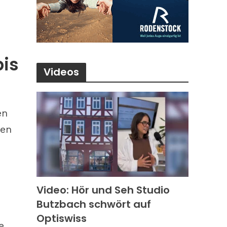
bis
Videos
en
len
Video: Hör und Seh Studio
Butzbach schwört auf
Optiswiss
e