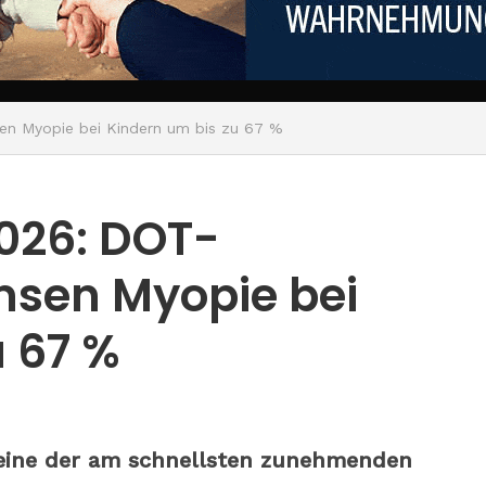
en Myopie bei Kindern um bis zu 67 %
026: DOT-
emsen Myopie bei
u 67 %
s eine der am schnellsten zunehmenden