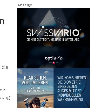
Anzeige
en
 die
ne
dung