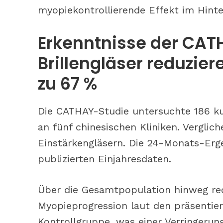
myopiekontrollierende Effekt im Hinte
Erkenntnisse der CAT
Brillengläser reduzie
zu 67 %
Die CATHAY-Studie untersuchte 186 ku
an fünf chinesischen Kliniken. Verglic
Einstärkengläsern. Die 24-Monats-Erge
publizierten Einjahresdaten.
Über die Gesamtpopulation hinweg redu
Myopieprogression laut den präsentie
Kontrollgruppe, was einer Verringerung 