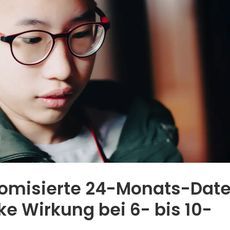
erät man zu
Zu Besuch bei S wie Opti
n Gläsern
Nürnberg: Was bringen
Bestandskunden-Event
beim Augenoptiker?
omisierte 24-Monats-Dat
ke Wirkung bei 6- bis 10-