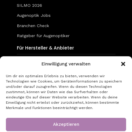
SILMO 2026
Augenoptik Jobs
Branchen Check
Ratgeber für Augenoptiker
Für Hersteller & Anbieter
Content & Social Media
Einwilligung verwalten
Mediadaten
Um dir ein optimales Erlebnis zu bieten, verwenden wir
Technologien wie Cookies, um Geräteinformationen zu speichern
go-to-optic.de
und/oder darauf zuzugreifen. Wenn du diesen Technologien
zustimmst, können wir Daten wie das Surfverhalten oder
eindeutige IDs auf dieser Website verarbeiten. Wenn du deine
Über uns
Einwilligung nicht erteilst oder zurückziehst, können bestimmte
Merkmale und Funktionen beeinträchtigt werden.
Kontakt
Impressum
Akzeptieren
Datenschutz