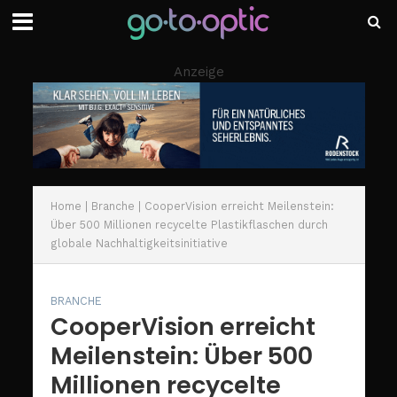
Anzeige
Home
|
Branche
|
CooperVision erreicht Meilenstein:
Über 500 Millionen recycelte Plastikflaschen durch
globale Nachhaltigkeitsinitiative
BRANCHE
CooperVision erreicht
Meilenstein: Über 500
Millionen recycelte