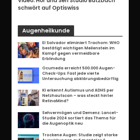
erg:
Video: Hör und Seh Studio Butzbach
Vid
ents
schwört auf Optiswiss
Bri
Augenheilkunde
El Salvador eliminiert Trachom: WHO
bestätigt wichtigen Meilenstein im
Kampf gegen vermeidbare
Erblindung
Ocumeda erreicht 500.000 Augen-
Check-Ups: Fast jede vierte
Untersuchung abklärungsbedürftig
KI erkennt Autismus und ADHS per
Netzhautscan – was steckt hinter
RetinaMind?
Sehvermögen und Demenz: Lancet-
Studie 2024 sortiert das Thema für
die Augenoptik neu
Trockene Augen: Studie zeigt starke