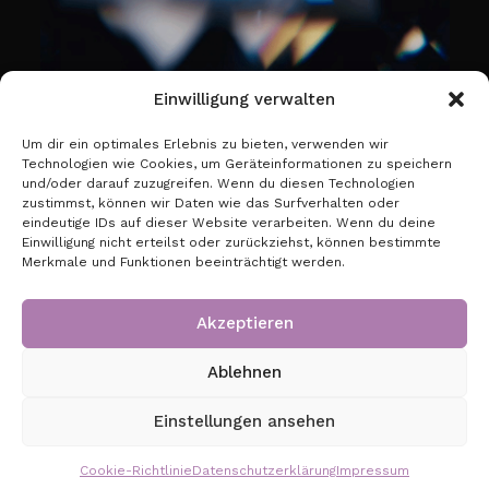
Einwilligung verwalten
Um dir ein optimales Erlebnis zu bieten, verwenden wir
Technologien wie Cookies, um Geräteinformationen zu speichern
und/oder darauf zuzugreifen. Wenn du diesen Technologien
zustimmst, können wir Daten wie das Surfverhalten oder
GT Digital UG (haftungsbeschränkt)
eindeutige IDs auf dieser Website verarbeiten. Wenn du deine
Regensburger Str. 28
Einwilligung nicht erteilst oder zurückziehst, können bestimmte
90478 Nürnberg
Merkmale und Funktionen beeinträchtigt werden.
KONTAKT
Akzeptieren
go-to-optic.de
ist das zentrale Fachportal für
Augenoptik & Optometrie, das Optik-Profis mit
Ablehnen
Branchen-News und Expertenwissen begleitet.
Einstellungen ansehen
Inhalt
Cookie-Richtlinie
Datenschutzerklärung
Impressum
News